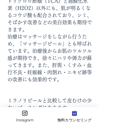
トリクロロ酢酸（TCA）と過酸化水
素（H2O2）以外にも、肌が明るくな
るコウジ酸も配合されており、シミ、
そばかす改善などの美白効果も期待で
きます。
治療はマッサージをしながら行うた
め、「マッサージピール」とも呼ばれ
ています。治療後からお肌のツルツル
感が期待でき、徐々にハリや弾力が蘇
ってきます。また、肝斑・くすみ・血
行不良・妊娠線・肉割れ・ニキビ跡等
の改善にも効果的です。
ミラノリピールと比較して皮むけの少
ないピーリングになります。
ダウンタイムが気になる方はこちらを
Instagram
無料カウンセリング
推奨しております。
1回でも効果を実感いただくことはで
きますが、治療効果を持続させるため